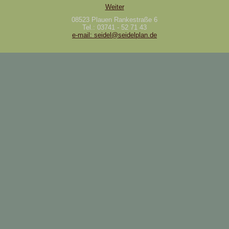
Weiter
08523 Plauen Rankestraße 6
Tel.: 03741 - 52 71 43
e-mail: seidel@seidelplan.de